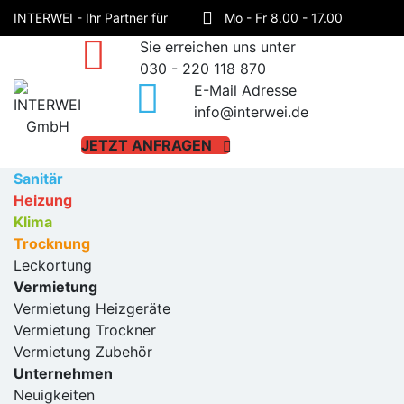
INTERWEI - Ihr Partner für
Mo - Fr 8.00 - 17.00
Sie erreichen uns unter
Sanitär, Heizung, Klima und
Haynauer Straße 60,
030 - 220 118 870
E-Mail Adresse
Trocknung!
12249 Berlin
info@interwei.de
JETZT ANFRAGEN
Sanitär
Heizung
Klima
Trocknung
Leckortung
Vermietung
Vermietung Heizgeräte
Vermietung Trockner
Vermietung Zubehör
Unternehmen
Neuigkeiten