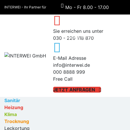
Mo - Fr 8.00 - 17.00
INTERWEI - Ihr Partner für
Haynauer Straße 60,
Sanitär, Heizung, Klima und
Sie erreichen uns unter
12249 Berlin
Trocknung!
030 - 220 118 870
E-Mail Adresse
info@interwei.de
000 8888 999
Free Call
JETZT ANFRAGEN
Sanitär
Heizung
Klima
Trocknung
Leckortung