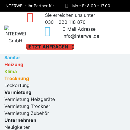
INTERWEI - Ihr Partner für
Mo - Fr 8.00 - 17.00
Sie erreichen uns unter
Sanitär, Heizung, Klima und
Haynauer Straße 60,
030 - 220 118 870
E-Mail Adresse
Trocknung!
12249 Berlin
info@interwei.de
JETZT ANFRAGEN
Sanitär
Heizung
Klima
Trocknung
Leckortung
Vermietung
Vermietung Heizgeräte
Vermietung Trockner
Vermietung Zubehör
Unternehmen
Neuigkeiten