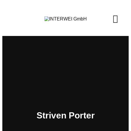
Skip
to
content
Striven Porter