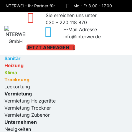
Skip
INTERWEI - Ihr Partner für
Mo - Fr 8.00 - 17.00
to
Sie erreichen uns unter
content
Sanitär, Heizung, Klima und
Haynauer Straße 60,
030 - 220 118 870
E-Mail Adresse
Trocknung!
12249 Berlin
info@interwei.de
JETZT ANFRAGEN
Sanitär
Heizung
Klima
Trocknung
Leckortung
Vermietung
Vermietung Heizgeräte
Vermietung Trockner
Vermietung Zubehör
Unternehmen
Neuigkeiten