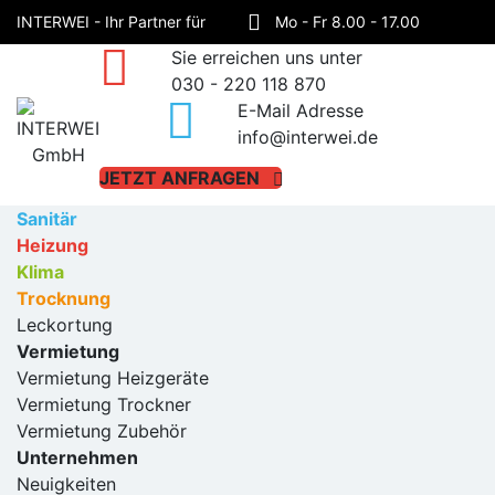
INTERWEI - Ihr Partner für
Mo - Fr 8.00 - 17.00
Sie erreichen uns unter
Sanitär, Heizung, Klima und
Haynauer Straße 60,
030 - 220 118 870
E-Mail Adresse
Trocknung!
12249 Berlin
info@interwei.de
JETZT ANFRAGEN
Sanitär
Heizung
Klima
Trocknung
Leckortung
Vermietung
Vermietung Heizgeräte
Vermietung Trockner
Vermietung Zubehör
Unternehmen
Neuigkeiten