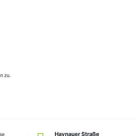
n zu.
Haynauer Straße
se