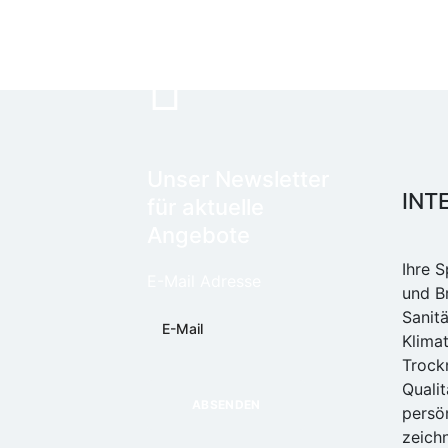
Unser Newsletter
INT
für aktuelle
Angebote
Ihre S
E-Mail Adresse
und B
Sanitä
Klima
Trock
Qualit
persö
zeichn