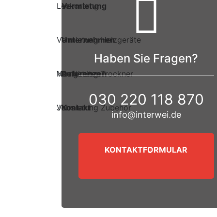
Leckortung
Vermietung
Vermietung Heizgeräte
Unternehmen
Haben Sie Fragen?
Vermietung Trockner
Neuigkeiten
Referenzen
030 220 118 870
Vermietung Zubehör
Jobs
Kontakt
info@interwei.de
KONTAKTFORMULAR