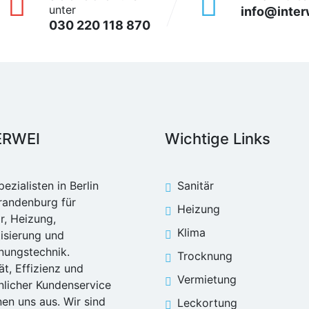
unter
info@inter
030 220 118 870
ERWEI
Wichtige Links
pezialisten in Berlin
Sanitär
randenburg für
Heizung
r, Heizung,
Klima
tisierung und
nungstechnik.
Trocknung
ät, Effizienz und
Vermietung
nlicher Kundenservice
en uns aus. Wir sind
Leckortung