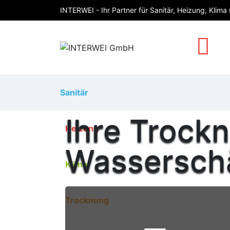
INTERWEI - Ihr Partner für Sanitär, Heizung, Klim
Sanitär
Ihre Trock
Heizung
Wassersch
Klima
Trocknung