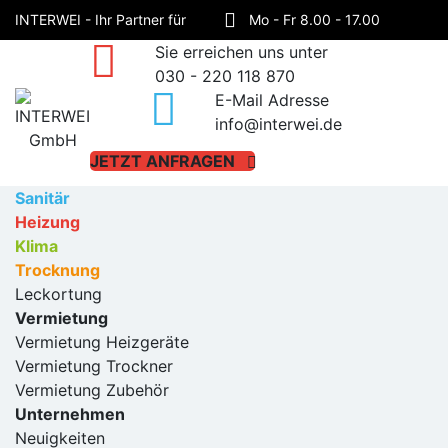
INTERWEI - Ihr Partner für
Mo - Fr 8.00 - 17.00
Sie erreichen uns unter
Sanitär, Heizung, Klima und
Haynauer Straße 60,
030 - 220 118 870
E-Mail Adresse
Trocknung!
12249 Berlin
info@interwei.de
JETZT ANFRAGEN
Sanitär
Heizung
Klima
Trocknung
Leckortung
Vermietung
Vermietung Heizgeräte
Vermietung Trockner
Vermietung Zubehör
Unternehmen
Neuigkeiten